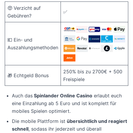
🤑 Verzicht auf
✅
Gebühren?
💶 Ein- und
Auszahlungsmethoden
250% bis zu 2700€ + 500
🎁 Echtgeld Bonus
Freispiele
Auch das
Spinlander Online Casino
erlaubt euch
eine Einzahlung ab 5 Euro und ist komplett für
mobiles Spielen optimiert.
Die mobile Plattform ist
übersichtlich und reagiert
schnell
, sodass ihr jederzeit und überall