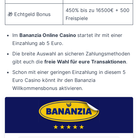
450% bis zu 16500€ + 500
🎁 Echtgeld Bonus
Freispiele
Im
Bananzia Online Casino
startet ihr mit einer
Einzahlung ab 5 Euro.
Die breite Auswahl an sicheren Zahlungsmethoden
gibt euch die
freie Wahl für eure Transaktionen
.
Schon mit einer geringen Einzahlung in diesem 5
Euro Casino könnt ihr den Bananzia
Willkommensbonus aktivieren.