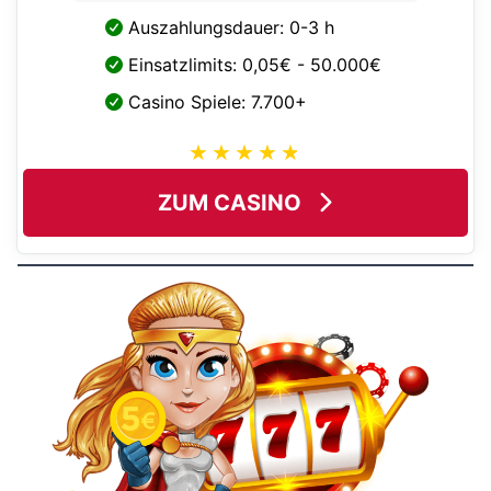
Auszahlungsdauer: 0-3 h
Einsatzlimits: 0,05€ - 50.000€
Casino Spiele: 7.700+
ZUM CASINO