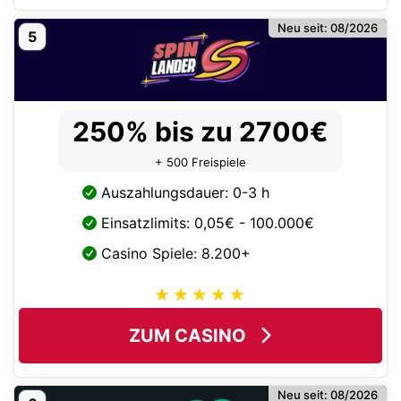
Neu seit: 08/2026
5
250% bis zu 2700€
+ 500 Freispiele
Auszahlungsdauer: 0-3 h
Einsatzlimits: 0,05€ - 100.000€
Casino Spiele: 8.200+
ZUM CASINO
Neu seit: 08/2026