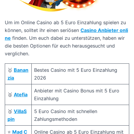
Um im Online Casino ab 5 Euro Einzahlung spielen zu
können, solltet ihr einen seriösen
Casino Anbieter onli
ne
finden. Um euch dabei zu unterstützen, haben wir
die besten Optionen für euch herausgesucht und
verglichen.
🥇
Banan
Bestes Casino mit 5 Euro Einzahlung
zia
2026
Anbieter mit Casino Bonus mit 5 Euro
🥈
Atefia
Einzahlung
🥉
VillaS
5 Euro Casino mit schnellen
pin
Zahlungsmethoden
⭐
Mad C
Online Casino ab 5 Euro Einzahlung mit