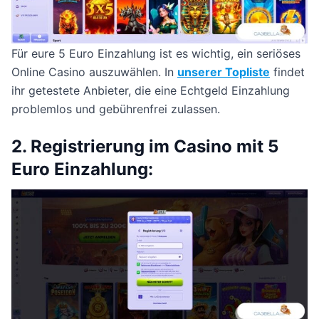
Für eure 5 Euro Einzahlung ist es wichtig, ein seriöses
Online Casino auszuwählen. In
unserer Topliste
findet
ihr getestete Anbieter, die eine Echtgeld Einzahlung
problemlos und gebührenfrei zulassen.
2. Registrierung im Casino mit 5
Euro Einzahlung: