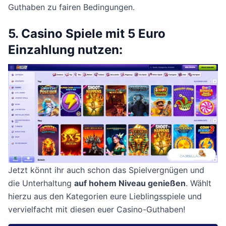
Guthaben zu fairen Bedingungen.
5. Casino Spiele mit 5 Euro
Einzahlung nutzen:
Jetzt könnt ihr auch schon das Spielvergnügen und
die Unterhaltung
auf hohem Niveau genießen
. Wählt
hierzu aus den Kategorien eure Lieblingsspiele und
vervielfacht mit diesen euer Casino-Guthaben!