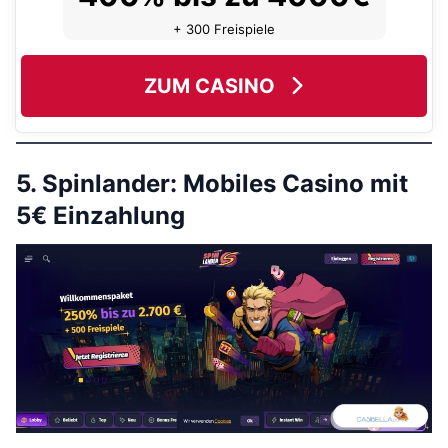
+ 300 Freispiele
ZUM CASINO
5. Spinlander: Mobiles Casino mit
5€ Einzahlung