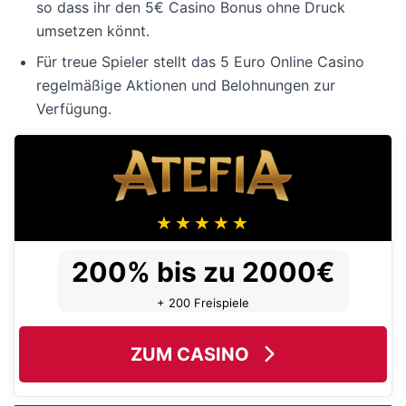
so dass ihr den 5€ Casino Bonus ohne Druck
umsetzen könnt.
Für treue Spieler stellt das 5 Euro Online Casino
regelmäßige Aktionen und Belohnungen zur
Verfügung.
200% bis zu 2000€
+ 200 Freispiele
ZUM CASINO