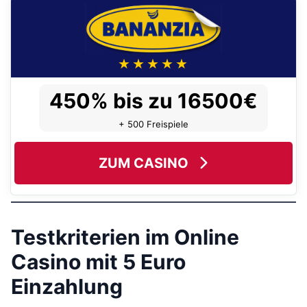
450% bis zu 16500€
+ 500 Freispiele
ZUM CASINO
Testkriterien im Online
Casino mit 5 Euro
Einzahlung