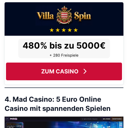
480% bis zu 5000€
+ 280 Freispiele
ZUM CASINO
4. Mad Casino: 5 Euro Online
Casino mit spannenden Spielen