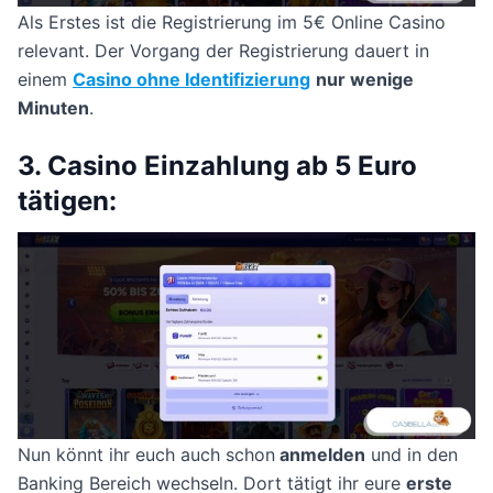
Als Erstes ist die Registrierung im 5€ Online Casino
relevant. Der Vorgang der Registrierung dauert in
einem
Casino ohne Identifizierung
nur wenige
Minuten
.
3. Casino Einzahlung ab 5 Euro
tätigen:
Nun könnt ihr euch auch schon
anmelden
und in den
Banking Bereich wechseln. Dort tätigt ihr eure
erste