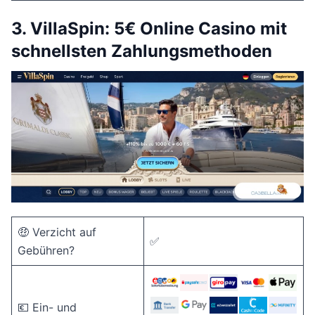
3. VillaSpin: 5€ Online Casino mit
schnellsten Zahlungsmethoden
🤑 Verzicht auf
✅
Gebühren?
💶 Ein- und