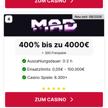
ZUM CASINO
Neu seit: 08/2026
4
400% bis zu 4000€
+ 300 Freispiele
Auszahlungsdauer: 0-2 h
Einsatzlimits: 0,05€ - 100.000€
Casino Spiele: 8.300+
ZUM CASINO