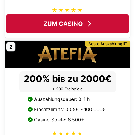
ZUM CASINO
Beste Auszahlung 💵
2
200% bis zu 2000€
+ 200 Freispiele
Auszahlungsdauer: 0-1 h
Einsatzlimits: 0,05€ - 100.000€
Casino Spiele: 8.500+