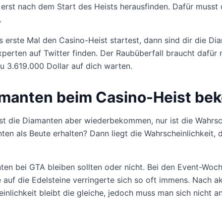
u erst nach dem Start des Heists herausfinden. Dafür muss
.
s erste Mal den Casino-Heist startest, dann sind dir die D
erten auf Twitter finden. Der Raubüberfall braucht dafür 
 3.619.000 Dollar auf dich warten.
amanten beim Casino-Heist b
nst die Diamanten aber wiederbekommen, nur ist die Wahrsc
ten als Beute erhalten? Dann liegt die Wahrscheinlichkeit
ten bei GTA bleiben sollten oder nicht. Bei den Event-Woc
uf die Edelsteine verringerte sich so oft immens. Nach akt
einlichkeit bleibt die gleiche, jedoch muss man sich nicht a