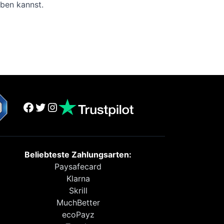
aben kannst.
Facebook
Twitter
Instagram
Beliebteste Zahlungsarten:
Paysafecard
Klarna
Skrill
MuchBetter
ecoPayz