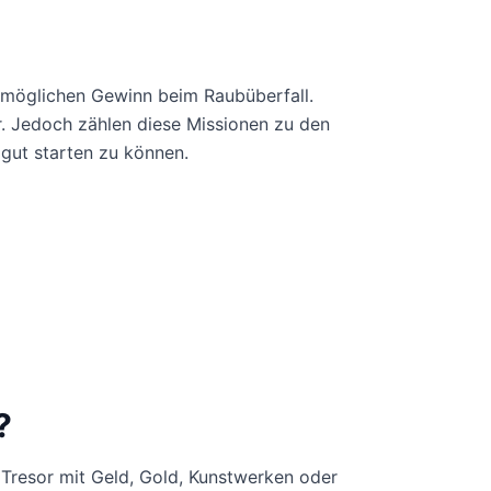
stmöglichen Gewinn beim Raubüberfall.
hr. Jedoch zählen diese Missionen zu den
 gut starten zu können.
?
Tresor mit Geld, Gold, Kunstwerken oder