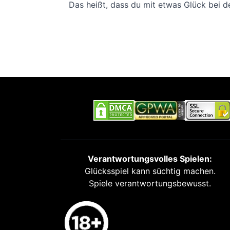
Das heißt, dass du mit etwas Glück bei d
Verantwortungsvolles Spielen:
Glücksspiel kann süchtig machen.
Spiele verantwortungsbewusst.