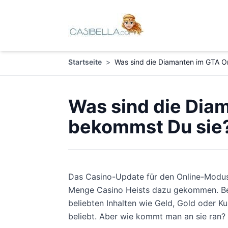
Zum Inhalt springen
Startseite
>
Was sind die Diamanten im GTA On
Was sind die Dia
bekommst Du sie
Das Casino-Update für den Online-Modus v
Menge Casino Heists dazu gekommen. Bei
beliebten Inhalten wie Geld, Gold oder K
beliebt. Aber wie kommt man an sie ran? I