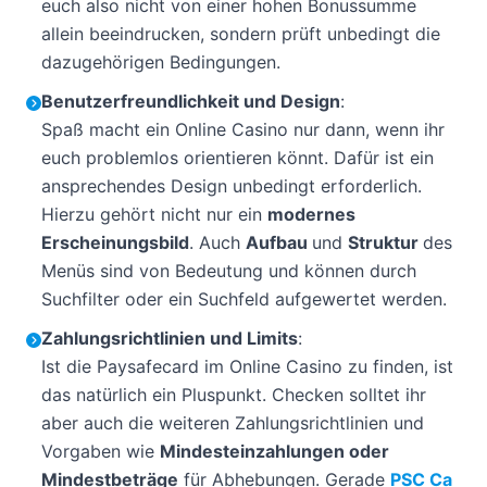
euch also nicht von einer hohen Bonussumme
allein beeindrucken, sondern prüft unbedingt die
dazugehörigen Bedingungen.
Benutzerfreundlichkeit und Design
:
Spaß macht ein Online Casino nur dann, wenn ihr
euch problemlos orientieren könnt. Dafür ist ein
ansprechendes Design unbedingt erforderlich.
Hierzu gehört nicht nur ein
modernes
Erscheinungsbild
. Auch
Aufbau
und
Struktur
des
Menüs sind von Bedeutung und können durch
Suchfilter oder ein Suchfeld aufgewertet werden.
Zahlungsrichtlinien und Limits
:
Ist die Paysafecard im Online Casino zu finden, ist
das natürlich ein Pluspunkt. Checken solltet ihr
aber auch die weiteren Zahlungsrichtlinien und
Vorgaben wie
Mindesteinzahlungen oder
Mindestbeträge
für Abhebungen. Gerade
PSC Ca