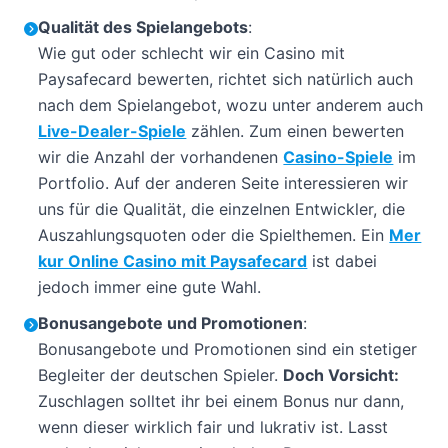
Qualität des Spielangebots
:
Wie gut oder schlecht wir ein Casino mit
Paysafecard bewerten, richtet sich natürlich auch
nach dem Spielangebot, wozu unter anderem auch
Live-Dealer-Spiele
zählen. Zum einen bewerten
wir die Anzahl der vorhandenen
Casino-Spiele
im
Portfolio. Auf der anderen Seite interessieren wir
uns für die Qualität, die einzelnen Entwickler, die
Auszahlungsquoten oder die Spielthemen. Ein
Mer
kur Online Casino mit Paysafecard
ist dabei
jedoch immer eine gute Wahl.
Bonusangebote und Promotionen
:
Bonusangebote und Promotionen sind ein stetiger
Begleiter der deutschen Spieler.
Doch Vorsicht:
Zuschlagen solltet ihr bei einem Bonus nur dann,
wenn dieser wirklich fair und lukrativ ist. Lasst