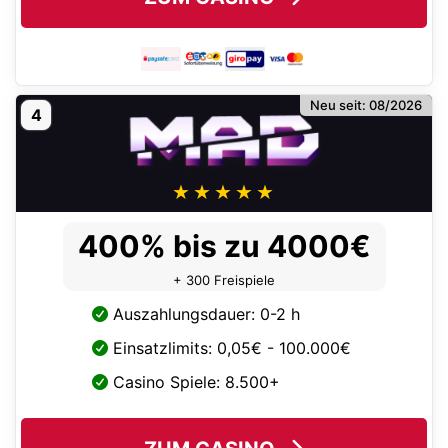
Neu seit: 08/2026
4
400% bis zu 4000€
+ 300 Freispiele
Auszahlungsdauer: 0-2 h
Einsatzlimits: 0,05€ - 100.000€
Casino Spiele: 8.500+