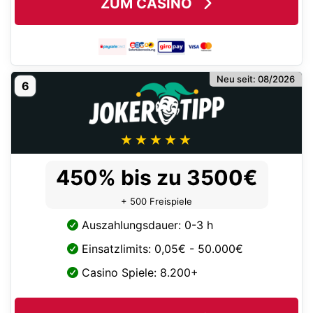
ZUM CASINO
Neu seit: 08/2026
6
450% bis zu 3500€
+ 500 Freispiele
Auszahlungsdauer: 0-3 h
Einsatzlimits: 0,05€ - 50.000€
Casino Spiele: 8.200+