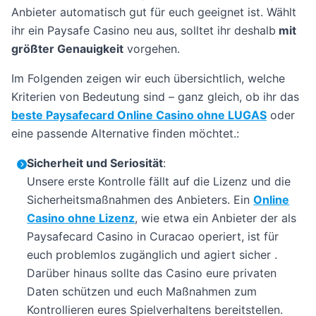
Anbieter automatisch gut für euch geeignet ist. Wählt
ihr ein Paysafe Casino neu aus, solltet ihr deshalb
mit
größter Genauigkeit
vorgehen.
Im Folgenden zeigen wir euch übersichtlich, welche
Kriterien von Bedeutung sind – ganz gleich, ob ihr das
beste Paysafecard Online Casino ohne LUGAS
oder
eine passende Alternative finden möchtet.:
Sicherheit und Seriosität
:
Unsere erste Kontrolle fällt auf die Lizenz und die
Sicherheitsmaßnahmen des Anbieters. Ein
Online
Casino ohne Lizenz
, wie etwa ein Anbieter der als
Paysafecard Casino in Curacao operiert, ist für
euch problemlos zugänglich und agiert sicher .
Darüber hinaus sollte das Casino eure privaten
Daten schützen und euch Maßnahmen zum
Kontrollieren eures Spielverhaltens bereitstellen.