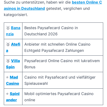
Suche zu unterstützen, haben wir die
besten Online C
asinos in Deutschland
getestet, verglichen und
kategorisiert.
🥇
Bana
Bestes Paysafecard Casino in
nzia
Deutschland 2026
🥈
Atefi
Anbieter mit schnellen Online Casino
a
Echtgeld Paysafecard Zahlungen
🥉
Villa
Paysafecard Online Casino mit lukrativem
Spin
Bonus
⭐
Mad
Casino mit Paysafecard und vielfältiger
Casino
Spielauswahl
⭐
Spinl
Mobil optimiertes Paysafecard Casino
ander
online