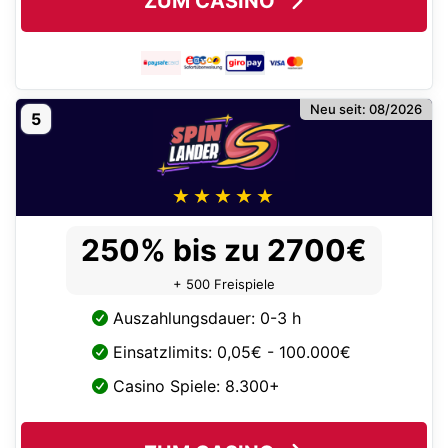
ZUM CASINO
Neu seit: 08/2026
5
250% bis zu 2700€
+ 500 Freispiele
Auszahlungsdauer: 0-3 h
Einsatzlimits: 0,05€ - 100.000€
Casino Spiele: 8.300+