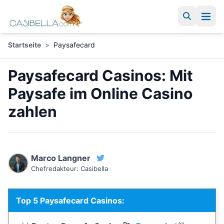
Zum Inhalt springen
Startseite
>
Paysafecard
Paysafecard Casinos: Mit
Paysafe im Online Casino
zahlen
Marco Langner
Chefredakteur: Casibella
Top 5 Paysafecard Casinos: