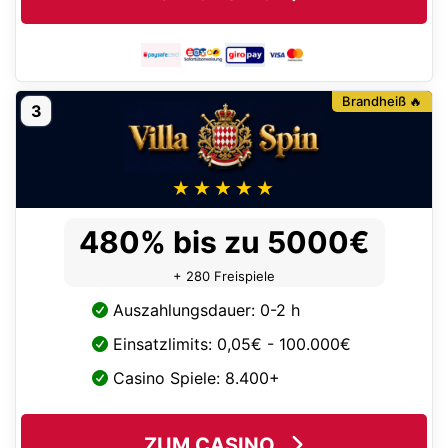
Brandheiß 🔥
3
480% bis zu 5000€
+ 280 Freispiele
Auszahlungsdauer: 0-2 h
Einsatzlimits: 0,05€ - 100.000€
Casino Spiele: 8.400+
ZUM CASINO