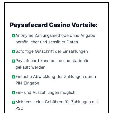
Paysafecard Casino Vorteile:
Anonyme Zahlungsmethode ohne Angabe
persönlicher und sensibler Daten
Sofortige Gutschrift der Einzahlungen
Paysafecard kann online und stationär
gekauft werden
Einfache Abwicklung der Zahlungen durch
PIN-Eingabe
Ein- und Auszahlungen möglich
Meistens keine Gebühren für Zahlungen mit
PSC