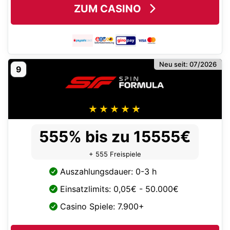
ZUM CASINO
Neu seit: 07/2026
9
555% bis zu 15555€
+ 555 Freispiele
Auszahlungsdauer: 0-3 h
Einsatzlimits: 0,05€ - 50.000€
Casino Spiele: 7.900+