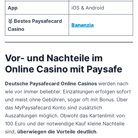
App
iOS & Android
🥇 Bestes Paysafecard
Bananzia
Casino
Vor- und Nachteile im
Online Casino mit Paysafe
Deutsche Paysafecard Online Casinos
werden nach
wie vor immer beliebter. Einzahlungen erfolgen sofort
und meist ohne Gebühren, sogar oft mit Bonus. Über
das MyPaysafecard Konto sind zusätzlich
Auszahlungen möglich. Obwohl das Kartenlimit von
100 Euro und der notwendige Kauf kleine Nachteile
sind,
überwiegen die Vorteile
deutlich
.