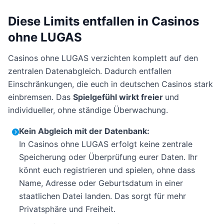
Diese Limits entfallen in Casinos
ohne LUGAS
Casinos ohne LUGAS verzichten komplett auf den
zentralen Datenabgleich. Dadurch entfallen
Einschränkungen, die euch in deutschen Casinos stark
einbremsen. Das
Spielgefühl wirkt freier
und
individueller, ohne ständige Überwachung.
Kein Abgleich mit der Datenbank:
In Casinos ohne LUGAS erfolgt keine zentrale
Speicherung oder Überprüfung eurer Daten. Ihr
könnt euch registrieren und spielen, ohne dass
Name, Adresse oder Geburtsdatum in einer
staatlichen Datei landen. Das sorgt für mehr
Privatsphäre und Freiheit.