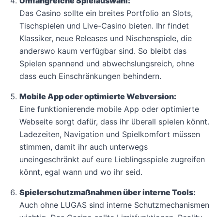
Umfangreiche Spielauswahl:
Das Casino sollte ein breites Portfolio an Slots,
Tischspielen und Live-Casino bieten. Ihr findet
Klassiker, neue Releases und Nischenspiele, die
anderswo kaum verfügbar sind. So bleibt das
Spielen spannend und abwechslungsreich, ohne
dass euch Einschränkungen behindern.
Mobile App oder optimierte Webversion:
Eine funktionierende mobile App oder optimierte
Webseite sorgt dafür, dass ihr überall spielen könnt.
Ladezeiten, Navigation und Spielkomfort müssen
stimmen, damit ihr auch unterwegs
uneingeschränkt auf eure Lieblingsspiele zugreifen
könnt, egal wann und wo ihr seid.
Spielerschutzmaßnahmen über interne Tools:
Auch ohne LUGAS sind interne Schutzmechanismen