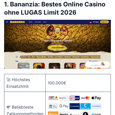
1. Bananzia: Bestes Online Casino
ohne LUGAS Limit 2026
🚀 Höchstes
100.000€
Einsatzlimit
💸 Beliebteste
Zahlungsmethoden