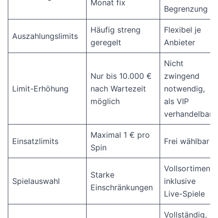
Monat fix
Begrenzung
Häufig streng
Flexibel je
Auszahlungslimits
geregelt
Anbieter
Nicht
Nur bis 10.000 €
zwingend
Limit-Erhöhung
nach Wartezeit
notwendig,
möglich
als VIP
verhandelbar
Maximal 1 € pro
Einsatzlimits
Frei wählbar
Spin
Vollsortiment
Starke
Spielauswahl
inklusive
Einschränkungen
Live-Spiele
Vollständig,