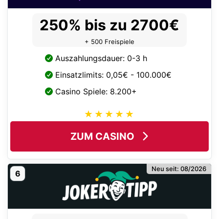
250% bis zu 2700€
+ 500 Freispiele
Auszahlungsdauer: 0-3 h
Einsatzlimits: 0,05€ - 100.000€
Casino Spiele: 8.200+
ZUM CASINO
Neu seit: 08/2026
6