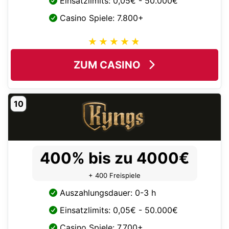
Einsatzlimits: 0,05€ - 50.000€
Casino Spiele: 7.800+
ZUM CASINO
10
400% bis zu 4000€
+ 400 Freispiele
Auszahlungsdauer: 0-3 h
Einsatzlimits: 0,05€ - 50.000€
Casino Spiele: 7.700+