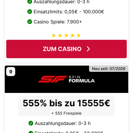
Auszahlungsdauer: 0-3 h
Einsatzlimits: 0,05€ - 100.000€
Casino Spiele: 7.900+
ZUM CASINO
Neu seit: 07/2026
9
555% bis zu 15555€
+ 555 Freispiele
Auszahlungsdauer: 0-3 h