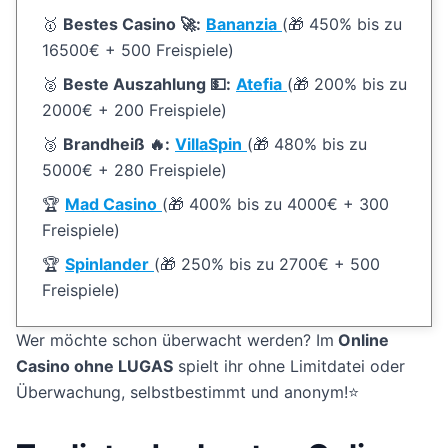
🥇
Bestes Casino 🚀:
Bananzia
(🎁 450% bis zu
16500€ + 500 Freispiele)
🥈
Beste Auszahlung 💵:
Atefia
(🎁 200% bis zu
2000€ + 200 Freispiele)
🥉
Brandheiß 🔥:
VillaSpin
(🎁 480% bis zu
5000€ + 280 Freispiele)
🏆
Mad Casino
(🎁 400% bis zu 4000€ + 300
Freispiele)
🏆
Spinlander
(🎁 250% bis zu 2700€ + 500
Freispiele)
Wer möchte schon überwacht werden? Im
Online
Casino ohne LUGAS
spielt ihr ohne Limitdatei oder
Überwachung, selbstbestimmt und anonym!⭐