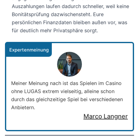
Auszahlungen laufen dadurch schneller, weil keine
Bonitätsprüfung dazwischensteht. Eure
persönlichen Finanzdaten bleiben außen vor, was
für deutlich mehr Privatsphäre sorgt.
Expertenmeinung
Meiner Meinung nach ist das Spielen im Casino
ohne LUGAS extrem vielseitig, alleine schon
durch das gleichzeitige Spiel bei verschiedenen
Anbietern.
Marco Langner