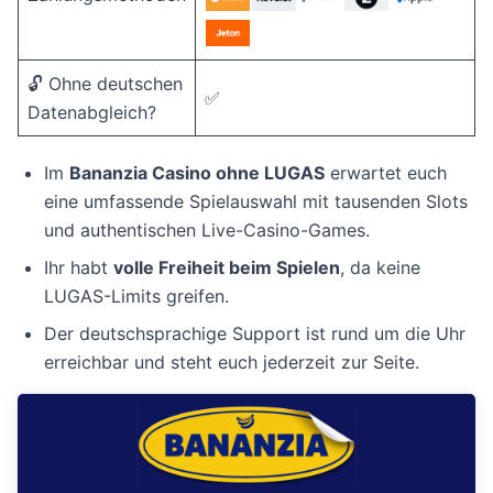
🔓 Ohne deutschen
✅
Datenabgleich?
Im
Bananzia Casino ohne LUGAS
erwartet euch
eine umfassende Spielauswahl mit tausenden Slots
und authentischen Live-Casino-Games.
Ihr habt
volle Freiheit beim Spielen
, da keine
LUGAS-Limits greifen.
Der deutschsprachige Support ist rund um die Uhr
erreichbar und steht euch jederzeit zur Seite.