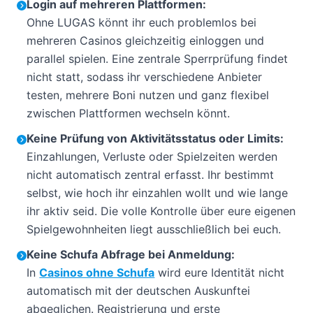
Login auf mehreren Plattformen:
Ohne LUGAS könnt ihr euch problemlos bei
mehreren Casinos gleichzeitig einloggen und
parallel spielen. Eine zentrale Sperrprüfung findet
nicht statt, sodass ihr verschiedene Anbieter
testen, mehrere Boni nutzen und ganz flexibel
zwischen Plattformen wechseln könnt.
Keine Prüfung von Aktivitätsstatus oder Limits:
Einzahlungen, Verluste oder Spielzeiten werden
nicht automatisch zentral erfasst. Ihr bestimmt
selbst, wie hoch ihr einzahlen wollt und wie lange
ihr aktiv seid. Die volle Kontrolle über eure eigenen
Spielgewohnheiten liegt ausschließlich bei euch.
Keine Schufa Abfrage bei Anmeldung:
In
Casinos ohne Schufa
wird eure Identität nicht
automatisch mit der deutschen Auskunftei
abgeglichen. Registrierung und erste