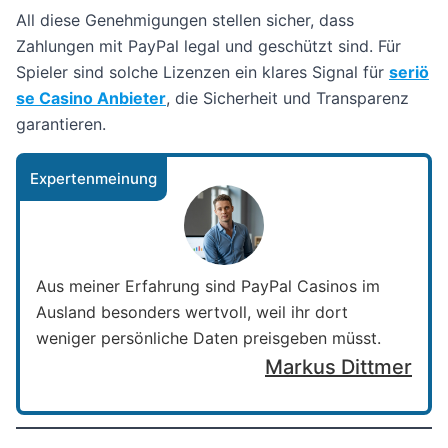
All diese Genehmigungen stellen sicher, dass
Zahlungen mit PayPal legal und geschützt sind. Für
Spieler sind solche Lizenzen ein klares Signal für
seriö
se Casino Anbieter
, die Sicherheit und Transparenz
garantieren.
Expertenmeinung
Aus meiner Erfahrung sind PayPal Casinos im
Ausland besonders wertvoll, weil ihr dort
weniger persönliche Daten preisgeben müsst.
Markus Dittmer