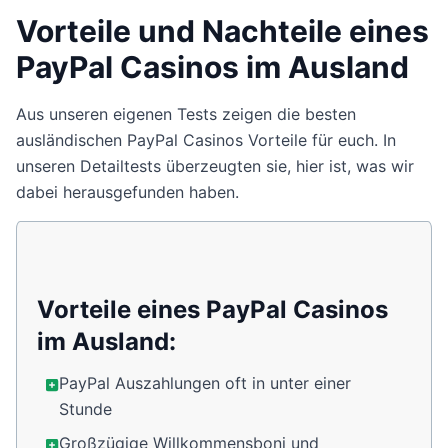
Vorteile und Nachteile eines
PayPal Casinos im Ausland
Aus unseren eigenen Tests zeigen die besten
ausländischen PayPal Casinos Vorteile für euch. In
unseren Detailtests überzeugten sie, hier ist, was wir
dabei herausgefunden haben.
Vorteile eines PayPal Casinos
im Ausland:
PayPal Auszahlungen oft in unter einer
Stunde
Großzügige Willkommensboni und