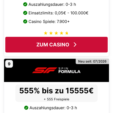
Auszahlungsdauer: 0-3 h
Einsatzlimits: 0,05€ - 100.000€
Casino Spiele: 7.900+
ZUM CASINO
Neu seit: 07/2026
9
555% bis zu 15555€
+ 555 Freispiele
Auszahlungsdauer: 0-3 h