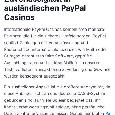
ausländischen PayPal
Casinos
Internationale PayPal Casinos kombinieren mehrere
Faktoren, die für ein sicheres Umfeld sorgen. PayPal
schützt Zahlungen mit Verschlüsselung und
Käuferschutz, internationale Lizenzen wie Malta oder
Curaçao garantieren faire Software, geprüfte
Auszahlungsraten und seriöse Abläufe. In unseren
Tests verliefen Transaktionen zuverlässig und Gewinne
wurden konsequent ausgezahlt.
Ein zusätzlicher Aspekt ist die größere Anonymität, da
diese Anbieter nicht an das deutsche OASIS-System
gebunden sind. Für viele Spieler bedeutet das: ihr
könnt verantwortungsvoll spielen, ohne persönliche
Daten zentral erfassen zu lassen. Genau hier bieten
Pa