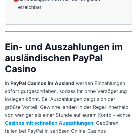
erreichbar
Ein- und Auszahlungen im
ausländischen PayPal
Casino
In
PayPal Casinos im Ausland
werden Einzahlungen
sofort gutgeschrieben, sodass ihr ohne Verzögerung
loslegen könnt. Bei Auszahlungen zeigt sich der
größte Vorteil: Gewinne landen in der Regel innerhalb
von weniger als einer Stunde auf eurem Konto – echte
Casinos mit schnellen Auszahlungen
. Gebühren
fallen bei PayPal in seriösen Online-Casinos