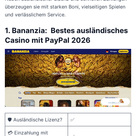
überzeugen sie mit starken Boni, vielseitigen Spielen
und verlässlichem Service.
1. Bananzia: Bestes ausländisches
Casino mit PayPal 2026
🛡️ Ausländische Lizenz?
✅
💳 Einzahlung mit