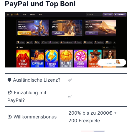
PayPal und Top Boni
🛡️ Ausländische Lizenz?
✅
💳 Einzahlung mit
✅
PayPal?
200% bis zu 2000€ +
🎁 Willkommensbonus
200 Freispiele