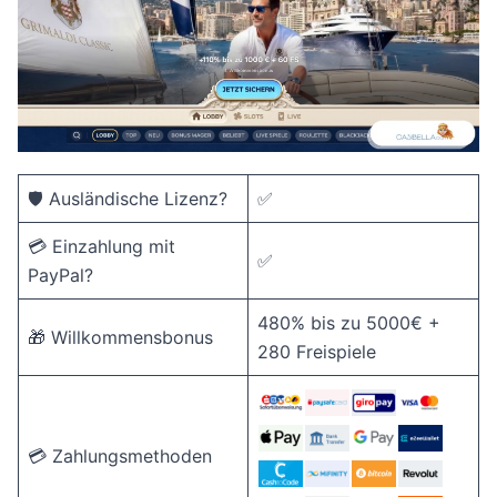
🛡️ Ausländische Lizenz?
✅
💳 Einzahlung mit
✅
PayPal?
480% bis zu 5000€ +
🎁 Willkommensbonus
280 Freispiele
💳 Zahlungsmethoden