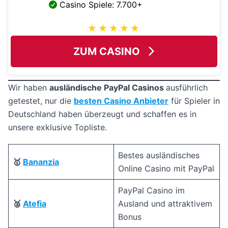
Casino Spiele: 7.700+
ZUM CASINO
Wir haben
ausländische PayPal Casinos
ausführlich
getestet, nur die
besten Casino Anbieter
für Spieler in
Deutschland haben überzeugt und schaffen es in
unsere exklusive Topliste.
Bestes ausländisches
🥇
Bananzia
Online Casino mit PayPal
PayPal Casino im
🥈
Atefia
Ausland und attraktivem
Bonus