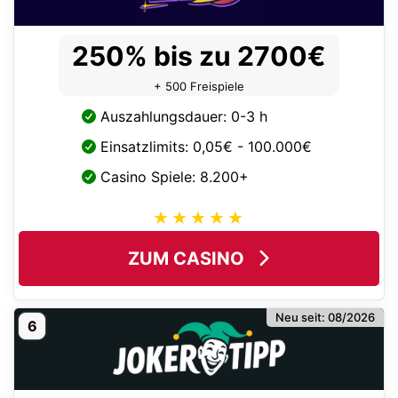
250% bis zu 2700€
+ 500 Freispiele
Auszahlungsdauer: 0-3 h
Einsatzlimits: 0,05€ - 100.000€
Casino Spiele: 8.200+
ZUM CASINO
Neu seit: 08/2026
6