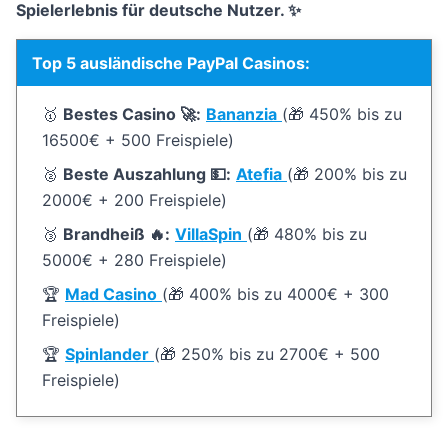
Spielerlebnis für deutsche Nutzer. ✨
Top 5 ausländische PayPal Casinos:
🥇
Bestes Casino 🚀:
Bananzia
(🎁 450% bis zu
16500€ + 500 Freispiele)
🥈
Beste Auszahlung 💵:
Atefia
(🎁 200% bis zu
2000€ + 200 Freispiele)
🥉
Brandheiß 🔥:
VillaSpin
(🎁 480% bis zu
5000€ + 280 Freispiele)
🏆
Mad Casino
(🎁 400% bis zu 4000€ + 300
Freispiele)
🏆
Spinlander
(🎁 250% bis zu 2700€ + 500
Freispiele)