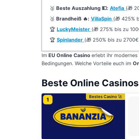
🥈
Beste Auszahlung 💵:
Atefia
(🎁 2
🥉
Brandheiß 🔥:
VillaSpin
(🎁 425% b
🏆
LuckyMeister
(🎁 275% bis zu 100
🏆
Spinlander
(🎁 250% bis zu 2700€ 
Im
EU Online Casino
erlebt ihr modernes
Bedingungen. Welche Vorteile euch im
On
Beste Online Casino
Bestes Casino 🚀
1