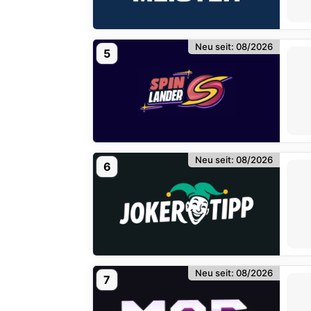
Neu seit: 08/2026
5
Neu seit: 08/2026
6
Neu seit: 08/2026
7