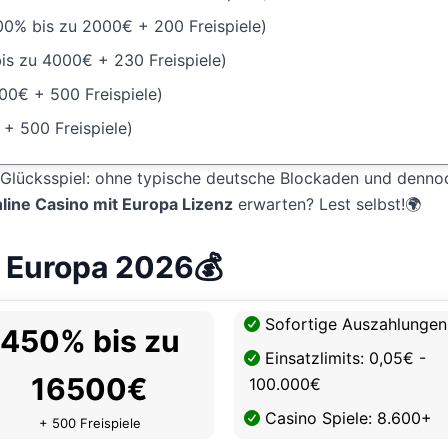
00% bis zu 2000€ + 200 Freispiele)
is zu 4000€ + 230 Freispiele)
00€ + 500 Freispiele)
+ 500 Freispiele)
 Glücksspiel: ohne typische deutsche Blockaden und dennoc
line Casino mit Europa Lizenz
erwarten? Lest selbst!🌍
s Europa 2026💰
Sofortige Auszahlungen
450% bis zu
Einsatzlimits: 0,05€ -
16500€
100.000€
Casino Spiele: 8.600+
+ 500 Freispiele