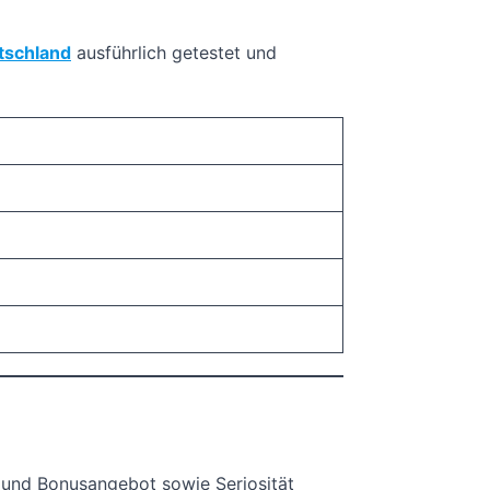
tschland
ausführlich getestet und
- und Bonusangebot sowie Seriosität