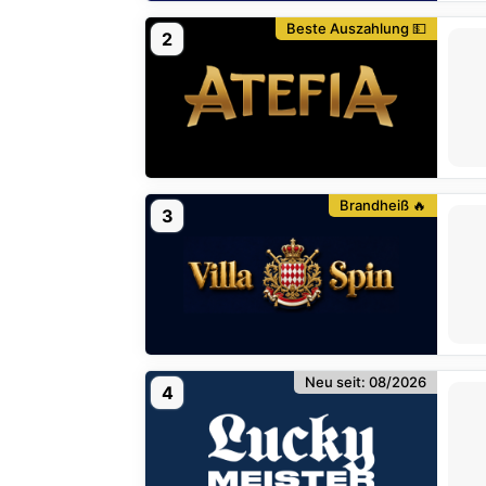
Beste Auszahlung 💵
2
Brandheiß 🔥
3
Neu seit: 08/2026
4