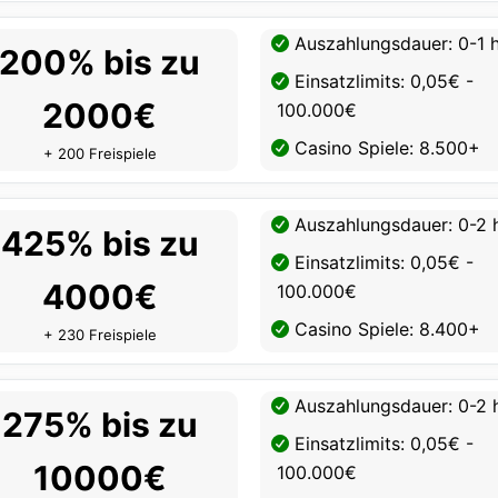
Auszahlungsdauer: 0-1 
200% bis zu
Einsatzlimits: 0,05€ -
2000€
100.000€
Casino Spiele: 8.500+
+ 200 Freispiele
Auszahlungsdauer: 0-2 
425% bis zu
Einsatzlimits: 0,05€ -
4000€
100.000€
Casino Spiele: 8.400+
+ 230 Freispiele
Auszahlungsdauer: 0-2 
275% bis zu
Einsatzlimits: 0,05€ -
10000€
100.000€