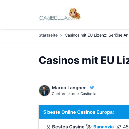
Zum Inhalt springen
Startseite
>
Casinos mit EU Lizenz: Seriöse An
Casinos mit EU Li
Marco Langner
Chefredakteur: Casibella
5 beste Online Casinos Europa:
🥇
Bestes Casino 🚀:
Bananzia
(🎁 45