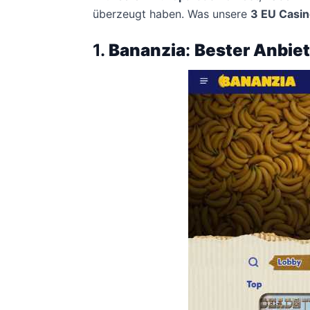
überzeugt haben. Was unsere
3 EU Casin
1.
Bananzia
:
Bester Anbiet