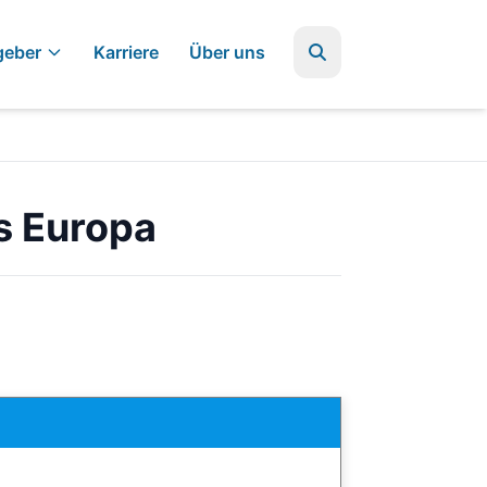
geber
Karriere
Über uns
s Europa