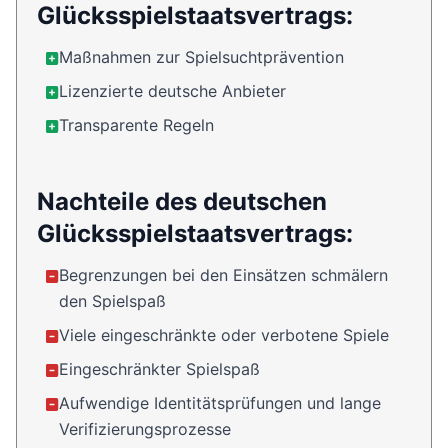
Glücksspielstaatsvertrags:
Maßnahmen zur Spielsuchtprävention
Lizenzierte deutsche Anbieter
Transparente Regeln
Nachteile des deutschen
Glücksspielstaatsvertrags:
Begrenzungen bei den Einsätzen schmälern
den Spielspaß
Viele eingeschränkte oder verbotene Spiele
Eingeschränkter Spielspaß
Aufwendige Identitätsprüfungen und lange
Verifizierungsprozesse