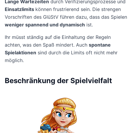
Lange Wartezeiten
durch Verifizierungsprozesse und
Einsatzlimits
können frustrierend sein. Die strengen
Vorschriften des GlüStV führen dazu, dass das Spielen
weniger spannend und dynamisch
ist.
Ihr müsst ständig auf die Einhaltung der Regeln
achten, was den Spaß mindert. Auch
spontane
Spielaktionen
sind durch die Limits oft nicht mehr
möglich.
Beschränkung der Spielvielfalt