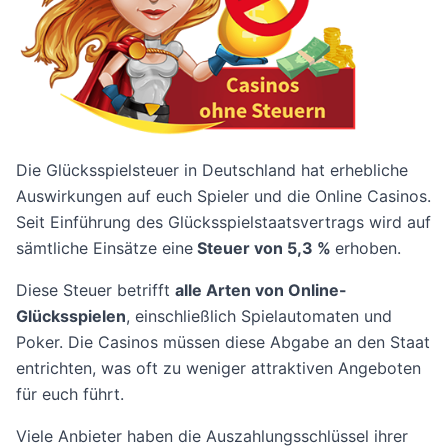
Die Glücksspielsteuer in Deutschland hat erhebliche
Auswirkungen auf euch Spieler und die Online Casinos.
Seit Einführung des Glücksspielstaatsvertrags wird auf
sämtliche Einsätze eine
Steuer von 5,3 %
erhoben.
Diese Steuer betrifft
alle Arten von Online-
Glücksspielen
, einschließlich Spielautomaten und
Poker. Die Casinos müssen diese Abgabe an den Staat
entrichten, was oft zu weniger attraktiven Angeboten
für euch führt.
Viele Anbieter haben die Auszahlungsschlüssel ihrer