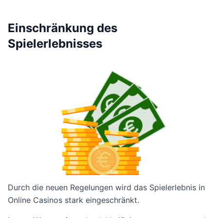
Einschränkung des
Spielerlebnisses
Durch die neuen Regelungen wird das Spielerlebnis in
Online Casinos stark eingeschränkt.