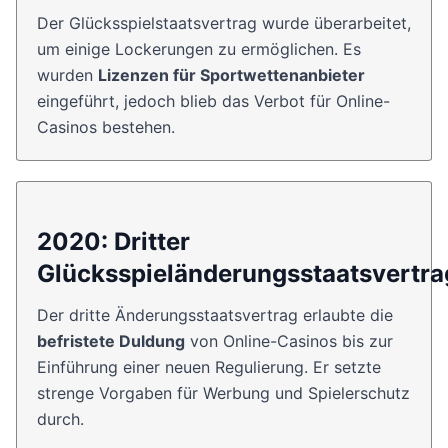
Der Glücksspielstaatsvertrag wurde überarbeitet,
um einige Lockerungen zu ermöglichen. Es
wurden
Lizenzen für Sportwettenanbieter
eingeführt, jedoch blieb das Verbot für Online-
Casinos bestehen.
2020: Dritter
Glücksspieländerungsstaatsvertra
Der dritte Änderungsstaatsvertrag erlaubte die
befristete Duldung
von Online-Casinos bis zur
Einführung einer neuen Regulierung. Er setzte
strenge Vorgaben für Werbung und Spielerschutz
durch.