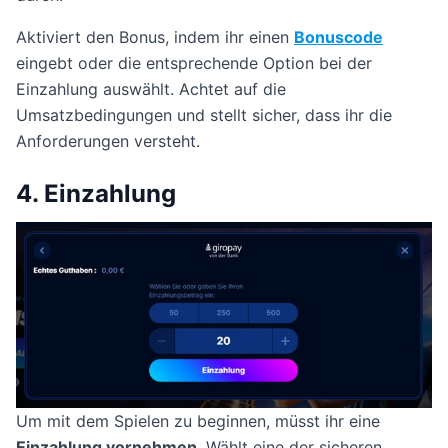
Aktiviert den Bonus, indem ihr einen
Bonuscode
eingebt oder die entsprechende Option bei der
Einzahlung auswählt. Achtet auf die
Umsatzbedingungen und stellt sicher, dass ihr die
Anforderungen versteht.
4. Einzahlung
Um mit dem Spielen zu beginnen, müsst ihr eine
Einzahlung vornehmen
. Wählt eine der sicheren