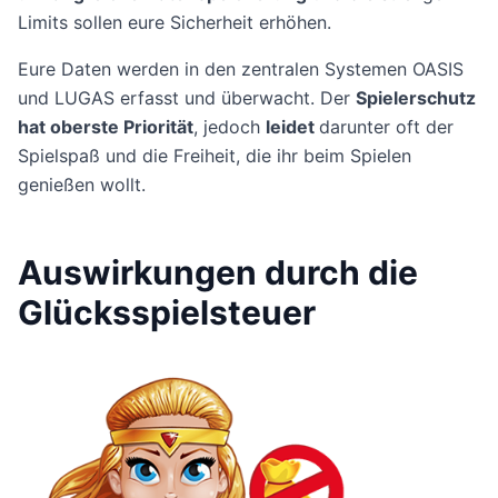
Limits sollen eure Sicherheit erhöhen.
Eure Daten werden in den zentralen Systemen OASIS
und LUGAS erfasst und überwacht. Der
Spielerschutz
hat oberste Priorität
, jedoch
leidet
darunter oft der
Spielspaß und die Freiheit, die ihr beim Spielen
genießen wollt.
Auswirkungen durch die
Glücksspielsteuer