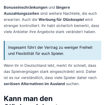
Bonuseinschränkungen
und
längere
Auszahlungszeiten
sind weitere Nachteile, die euch
erwarten. Auch die
Werbung für Glücksspiel
wird
strenger kontrolliert. Ihr habt sicherlich bemerkt, dass
viele Anbieter ihre Angebote stark verändert haben.
Insgesamt führt der Vertrag zu weniger Freiheit
und Flexibilität für euch Spieler.
Wenn ihr in Deutschland lebt, merkt ihr schnell, dass
das Spielvergnügen stark eingeschränkt wird. Daher
ist es nur verständlich, dass viele Spieler daher nach
seriösen Alternativen im Ausland
suchen.
Kann man den