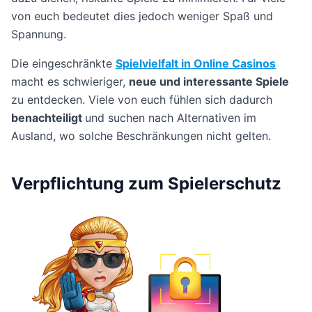
von euch bedeutet dies jedoch weniger Spaß und
Spannung.
Die eingeschränkte
Spielvielfalt in Online Casinos
macht es schwieriger,
neue und interessante Spiele
zu entdecken. Viele von euch fühlen sich dadurch
benachteiligt
und suchen nach Alternativen im
Ausland, wo solche Beschränkungen nicht gelten.
Verpflichtung zum Spielerschutz