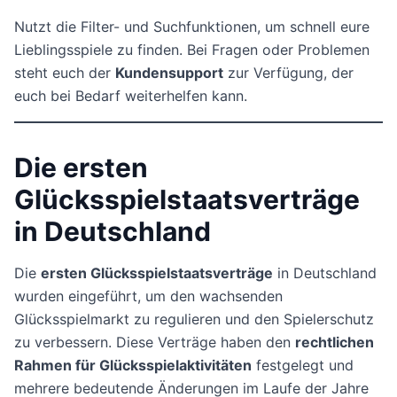
Nutzt die Filter- und Suchfunktionen, um schnell eure
Lieblingsspiele zu finden. Bei Fragen oder Problemen
steht euch der
Kundensupport
zur Verfügung, der
euch bei Bedarf weiterhelfen kann.
Die ersten
Glücksspielstaatsverträge
in Deutschland
Die
ersten Glücksspielstaatsverträge
in Deutschland
wurden eingeführt, um den wachsenden
Glücksspielmarkt zu regulieren und den Spielerschutz
zu verbessern. Diese Verträge haben den
rechtlichen
Rahmen für Glücksspielaktivitäten
festgelegt und
mehrere bedeutende Änderungen im Laufe der Jahre