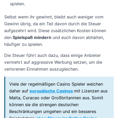
spielen.
Selbst wenn ihr gewinnt, bleibt euch weniger vom
Gewinn übrig, da ein Teil davon durch die Steuer
aufgezehrt wird. Diese zusätzlichen Kosten können
den
Spielspaß mindern
und euch davon abhalten,
häufiger zu spielen.
Die Steuer führt auch dazu, dass einige Anbieter
vermehrt auf aggressive Werbung setzen, um die
verlorenen Einnahmen auszugleichen.
Viele der regelmäßigen Casino Spieler weichen
daher auf
europäische Casinos
mit Lizenzen aus
Malta, Curacao oder Großbritannien aus. Somit
können sie die strengen deutschen
Beschränkungen umgehen und ein besseres