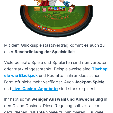
Mit dem Glücksspielstaatsvertrag kommt es auch zu
einer
Beschränkung der Spielvielfalt
.
Viele beliebte Spiele und Spielarten sind nun verboten
oder stark eingeschränkt. Beispielsweise sind
Tischspi
ele wie Blackjack
und Roulette in ihrer klassischen
Form oft nicht mehr verfügbar. Auch
Jackpot-Spiele
und
Live-Casino-Angebote
sind stark reguliert.
Ihr habt somit
weniger Auswahl und Abwechslung
in
den Online Casinos. Diese Regelung soll vor allem
dazu dienen, riskante Spiele zu minimieren. Für viele