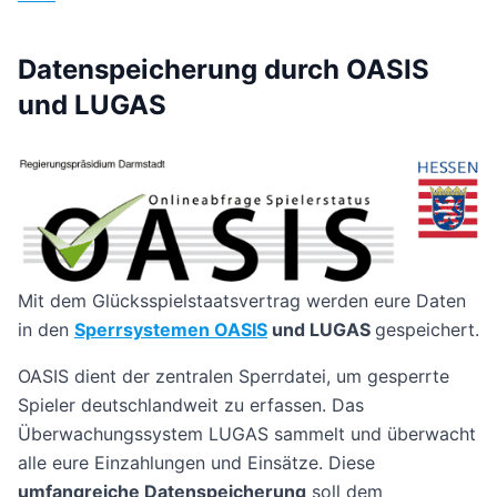
Datenspeicherung durch OASIS
und LUGAS
Mit dem Glücksspielstaatsvertrag werden eure Daten
in den
Sperrsystemen OASIS
und LUGAS
gespeichert.
OASIS dient der zentralen Sperrdatei, um gesperrte
Spieler deutschlandweit zu erfassen. Das
Überwachungssystem LUGAS sammelt und überwacht
alle eure Einzahlungen und Einsätze. Diese
umfangreiche Datenspeicherung
soll dem